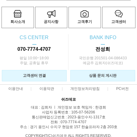
회사소개
공지사항
고객후기
고객센터
CS CENTER
BANK INFO
ㅡ
ㅡ
070-7774-4707
전성희
평일 10:00~18:00
국민은행 201501-04-086433
주말, 공휴일 휴무
예금주 김희자(쉬즈데코)
고객센터 연결
상품 문의 게시판
이용안내
이용약관
개인정보처리방침
PC버전
쉬즈데코
대표 : 김희자 ㅣ 개인정보 보호 책임자 : 한경희
사업자 등록번호 : 105-07-56206
통신판매업신고번호 : 2023-용인수지-1317호
전화 : 070-7774-4707
주소 : 경기 용인시 수지구 현암로 157 한솔프라자 2층 203호
COPYRIGHT(C)쉬즈데코 ALL RIGHTS RESERVED.