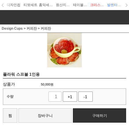
디자인컵
티팟세트
홈악세사리
원산지디자인
테이블웨어
크리스마스
발렌타인데이
Design Cups
>
커피잔
>
커피잔
플라워 스프볼 1인용
상품가
50,000
원
수량
+1
-1
찜
장바구니
구매하기