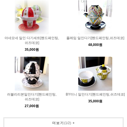
아네모네 일인 다기세트[핸드페인팅,
플레임 일인다기[핸드페인팅,쉬즈데코]
쉬즈데코]
48,000원
35,000원
러블리리본일인다기[핸드페인팅,
BY미니 일인다기[핸드페인팅,쉬즈데코]
쉬즈데코]
35,000원
27,000원
더보기
(
1
/
2
)
+