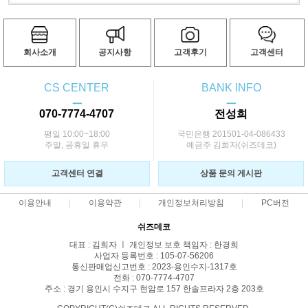
회사소개
공지사항
고객후기
고객센터
CS CENTER
BANK INFO
ㅡ
ㅡ
070-7774-4707
전성희
평일 10:00~18:00
국민은행 201501-04-086433
주말, 공휴일 휴무
예금주 김희자(쉬즈데코)
고객센터 연결
상품 문의 게시판
이용안내
이용약관
개인정보처리방침
PC버전
쉬즈데코
대표 : 김희자 ㅣ 개인정보 보호 책임자 : 한경희
사업자 등록번호 : 105-07-56206
통신판매업신고번호 : 2023-용인수지-1317호
전화 : 070-7774-4707
주소 : 경기 용인시 수지구 현암로 157 한솔프라자 2층 203호