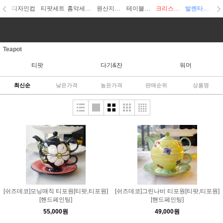
디자인컵
티팟세트
홈악세사리
원산지디자인
테이블웨어
크리스마스
발렌타인데이
Teapot
티팟
다기&잔
워머
최신순
낮은가격
높은가격
판매순위
상품명
[쉬즈데코]모닝매직 티포원[티팟,티포원]
[쉬즈데코]그린나비 티포원[티팟,티포원]
[핸드페인팅]
[핸드페인팅]
55,000원
49,000원