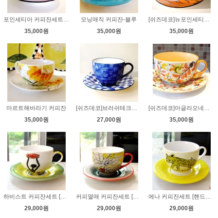
포인세티아 커피잔세트 [핸드페인팅]
모닝매직 커피잔-블루
[쉬즈데코]뉴포인세티아 커피잔세트[커피잔][핸드페인팅]
35,000원
35,000원
35,000원
마르트해바라기 커피잔
[쉬즈데코]브러쉬테크닉 커피잔세트[커피잔][핸드페인팅]
[쉬즈데코]아글라오네마 커피잔[커피잔][핸드페인팅]
35,000원
27,000원
35,000원
하비스트 커피잔세트 [핸드페인팅,쉬즈데코]
커피열매 커피잔세트 [핸드페인팅,쉬즈데코]
에나 커피잔세트 [핸드페인팅,쉬즈데코]
29,000원
29,000원
29,000원