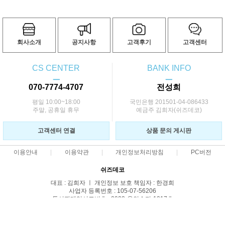
회사소개
공지사항
고객후기
고객센터
CS CENTER
BANK INFO
ㅡ
ㅡ
070-7774-4707
전성희
평일 10:00~18:00
국민은행 201501-04-086433
주말, 공휴일 휴무
예금주 김희자(쉬즈데코)
고객센터 연결
상품 문의 게시판
이용안내
이용약관
개인정보처리방침
PC버전
쉬즈데코
대표 : 김희자 ㅣ 개인정보 보호 책임자 : 한경희
사업자 등록번호 : 105-07-56206
통신판매업신고번호 : 2023-용인수지-1317호
전화 : 070-7774-4707
주소 : 경기 용인시 수지구 현암로 157 한솔프라자 2층 203호