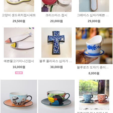
고양이 샌드위치접시세트
크리스마스 접시
그레이스 십자가예쁜 선물용 십자가
29,500원
20,000원
29,000원
예쁜물고기미니긴접시
블루 폴리피스 십자가 예쁜 선물용 십자가
16,000원
38,000원
블루로즈 도자기 종이컵 홀더 에디션2 [쉬즈데코, 핸드페인팅] 도자기홀더 도자기컵홀더 컵홀더 도자기종이컵홀더
8,000원