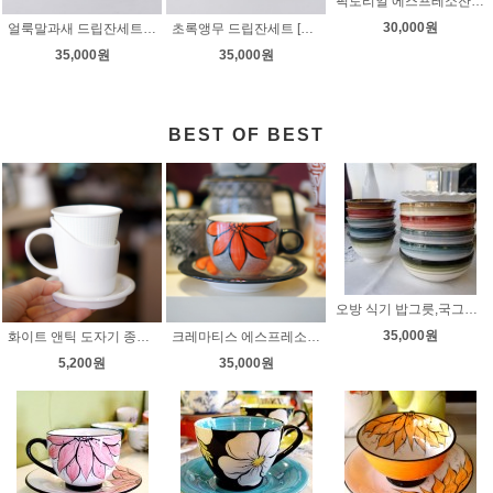
픽토리얼 에스프레소잔[핸드페인팅][쉬즈데코]
30,000원
얼룩말과새 드립잔세트[핸드페인팅][쉬즈데코]
초록앵무 드립잔세트 [핸드페인팅][쉬즈데코]
35,000원
35,000원
BEST OF BEST
오방 식기 밥그릇,국그릇 세트[핸드페인팅][쉬즈데코]
35,000원
화이트 앤틱 도자기 종이컵 홀더 [쉬즈데코] 도자기홀더 도자기컵홀더 컵홀더 도자기종이컵홀더
크레마티스 에스프레소잔(리필잔) [핸드페인팅]
5,200원
35,000원