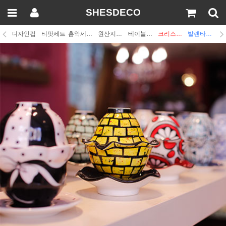
SHESDECO
디자인컵
티팟세트
홈악세사리
원산지디자인
테이블웨어
크리스마스
발렌타인데이