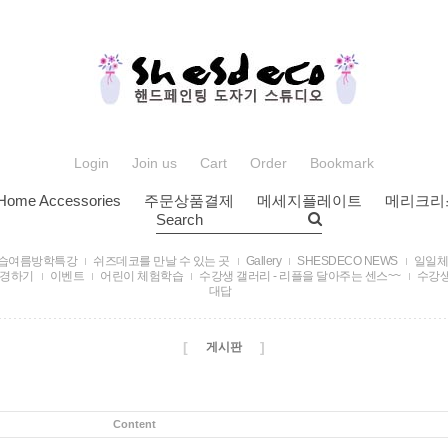
Login
Join us
Cart
Order
Bookmark
Home Accessories
주문상품결제
메세지플레이트
메리크리
Search
습여름방학특강
쉬즈데코를 만날 수 있는 곳
Gallery
SHESDECO NEWS
일일체
구경하기
이벤트
어린이 체험학습
수강생 갤러리 - 리플을 달아주는 센스~~
수강생
대답
[
]
게시판
Content