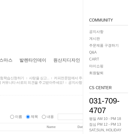
COMMUNITY
공지사항
게시판
주문제품 구경하기
Q&A
CART
스마스
발렌타인데이
원산지디자인
마이쇼핑
회원탈퇴
험학습신청하기
사랑을 싣고...
커피전문점에서 주문한 제품들 구경하
 커뮤니티-서로의 의견을 주고받아주세요!
공지사항
게시판
질문과
CS CENTER
031-709-
4707
이름
제목
내용
평일 AM 10 - PM 18
점심 PM 12 - PM 13
Name
Date
Hits
SAT,SUN, HOLIDAY