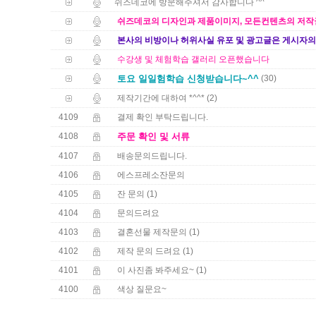
쉬즈데코에 방문해주셔서 감사합니다 ^^
쉬즈데코의 디자인과 제품이미지, 모든컨텐츠의 저작권
본사의 비방이나 허위사실 유포 및 광고글은 게시자의
수강생 및 체험학습 갤러리 오픈했습니다
토요 일일험학습 신청받습니다~^^
(30)
(2)
제작기간에 대하여 *^^*
4109
결제 확인 부탁드립니다.
4108
주문 확인 및 서류
4107
배송문의드립니다.
4106
에스프레소잔문의
4105
(1)
잔 문의
4104
문의드려요
4103
(1)
결혼선물 제작문의
4102
(1)
제작 문의 드려요
4101
(1)
이 사진좀 봐주세요~
4100
색상 질문요~