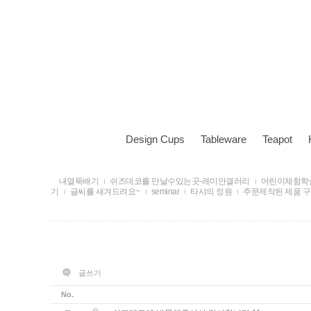
Design Cups
Tableware
Teapot
내열뚝배기
쉬즈데코를 만날수있는곳-레미안갤러리
어린이체험학
기
글씨를 새겨드려요~
seminar
타샤의 정원
주문제작된 제품 
글쓰기
No.