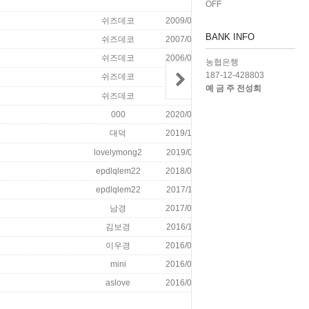
OFF
쉬즈데코
2009/03/25
5891
BANK INFO
쉬즈데코
2007/01/31
3179
쉬즈데코
2006/06/01
5337
농협은행
187-12-428803
쉬즈데코
2006/05/04
5815
예 금 주 전성희
쉬즈데코
2006/03/28
5520
000
2020/02/18
0
대덕
2019/12/06
3
lovelymong2
2019/01/11
0
epdlqlem22
2018/03/18
1
epdlqlem22
2017/11/13
6
남경
2017/05/31
69
김보경
2016/11/09
1
이우경
2016/09/13
2
mini
2016/07/12
21
aslove
2016/06/26
24
글쓰기